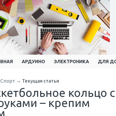
АВНАЯ
АРДУИНО
ЭЛЕКТРОНИКА
ДЛЯ Д
→
Спорт
→
Текущая статья
скетбольное кольцо с
руками – крепим
м