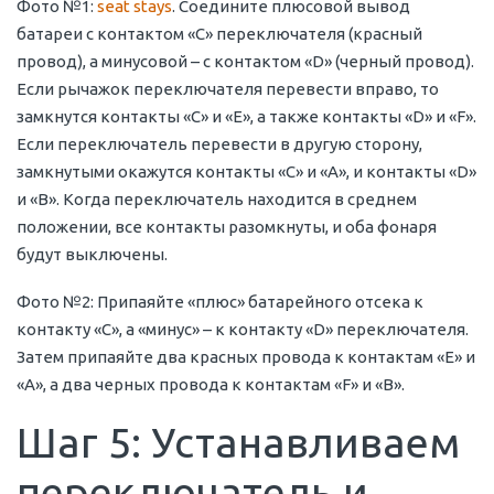
Фото №1:
seat stays
. Соедините плюсовой вывод
батареи с контактом «С» переключателя (красный
провод), а минусовой – с контактом «D» (черный провод).
Если рычажок переключателя перевести вправо, то
замкнутся контакты «С» и «Е», а также контакты «D» и «F».
Если переключатель перевести в другую сторону,
замкнутыми окажутся контакты «С» и «А», и контакты «D»
и «В». Когда переключатель находится в среднем
положении, все контакты разомкнуты, и оба фонаря
будут выключены.
Фото №2: Припаяйте «плюс» батарейного отсека к
контакту «С», а «минус» – к контакту «D» переключателя.
Затем припаяйте два красных провода к контактам «Е» и
«А», а два черных провода к контактам «F» и «В».
Шаг 5: Устанавливаем
переключатель и