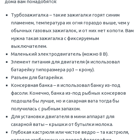
дома вам понадобятся:
Турбозажигалка – такие зажигалки горят синим
пламенем, температура их огня гораздо выше, чем у
обычных газовых зажигалок, и от них нет копоти. Вам
нужна такая зажигалка с фиксируемым
выключателем.
Маленький электродвигатель (можно 8 В).
Элемент питания для двигателя (я использовал
батарейку типоразмера рр3 – крону).
Разъем для батарейки.
Консервная банка – я использовал банку из-под
фасоли. Конечно, банка из-под рыбных консервов
подошла бы лучше, но и сахарная вата тогда бы
получилась с рыбным запахом.
Для установки двигателя в мини аппарат для
сахарной ваты – крышки от бутылки молока.
Глубокая кастрюля или чистое ведро – та кастрюля,
которая изображена на первой фотографии,