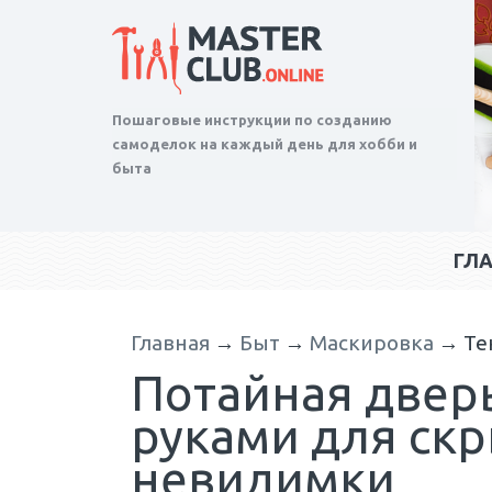
Пошаговые инструкции по созданию
самоделок на каждый день для хобби и
быта
ГЛ
Главная
→
Быт
→
Маскировка
→
Те
Потайная двер
руками для ск
невидимки