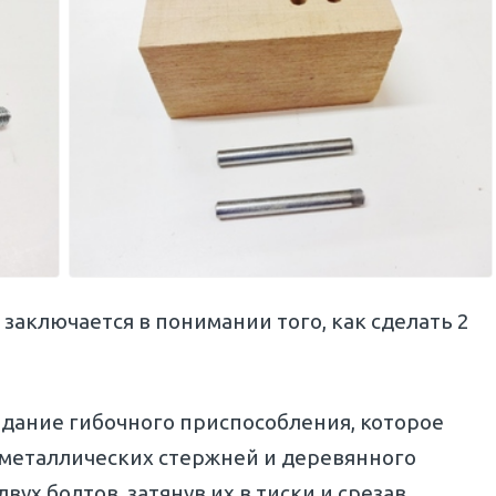
заключается в понимании того, как сделать 2
здание гибочного приспособления, которое
х металлических стержней и деревянного
вух болтов, затянув их в тиски и срезав