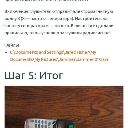
Включение глушителя отправит электромагнитную
волну X (X — частота генератора). Настройтесь на
частоту генератора и … ничего. Если вы всё сделали
правильно, то вы успешно заглушили радиосигнал!
Файлы
C:\Documents and Settings\Jared Fisher\My
Documents\My Pictures\Jammer\Jammer 010.avi
Шаг 5: Итог