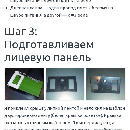
шнуре питания, другой идет к #2 реле
Дневная лампа — один провод идет к белому на
шнуре питания, а другой — к #3 реле
Шаг 3:
Подготавливаем
лицевую панель
Я приклеил крышку липкой лентой и наложил на шаблон
двустороннюю ленту (белая крышка розетке). Крышка
оказалась отличным шаблоном. Я высверлил углы, а
затем начал вырезать отверстия ножом. Потребовалось