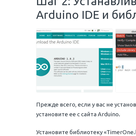
Шаг 2: Устанавл
Arduino IDE и би
Прежде всего, если у вас не устан
установите ее с сайта Arduino.
Установите библиотеку «TimerOne.h