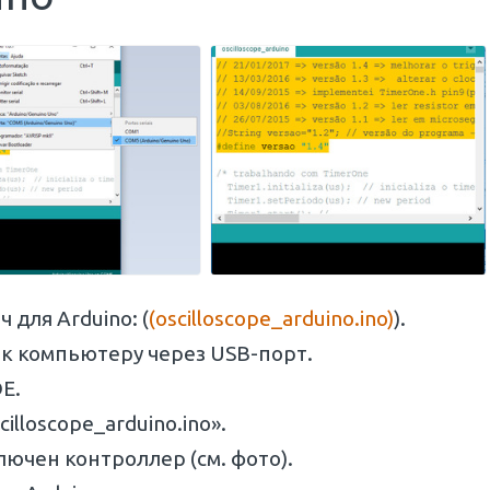
 для Arduino: (
(oscilloscope_arduino.ino)
).
к компьютеру через USB-порт.
E.
lloscope_arduino.ino».
ючен контроллер (см. фото).