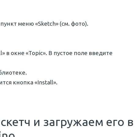
ункт меню «Sketch» (см. фото).
ll» в окне «Topic». В пустое поле введите
блиотеке.
тся кнопка «Install».
скетч и загружаем его в
ino