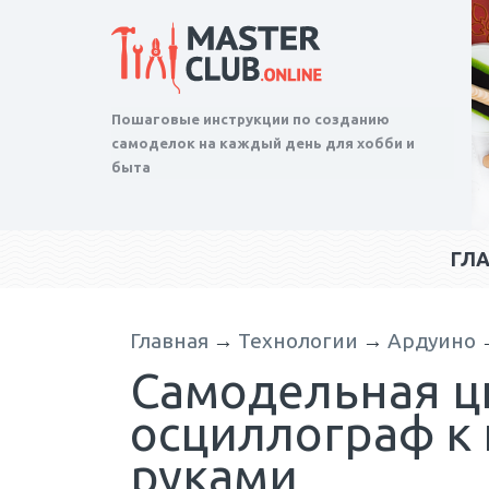
Пошаговые инструкции по созданию
самоделок на каждый день для хобби и
быта
ГЛ
Главная
→
Технологии
→
Ардуино
Самодельная ц
осциллограф к
руками