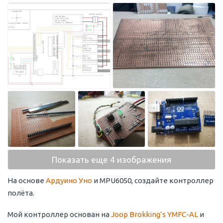
Показать еще 4 изображения
На основе
Ардуино Уно
и MPU6050, создайте контроллер
полёта.
Мой контроллер основан на
Joop Brokking’s YMFC-AL
и