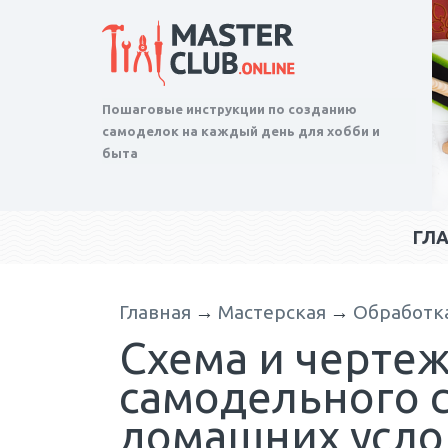
Пошаговые инструкции по созданию
самоделок на каждый день для хобби и
быта
ГЛ
Главная
→
Мастерская
→
Обработк
Схема и черте
самодельного 
домашних услов