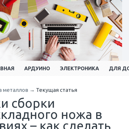
АВНАЯ
АРДУИНО
ЭЛЕКТРОНИКА
ДЛЯ Д
а металлов
→
Текущая статья
жи сборки
складного ножа в
иях – как сделать