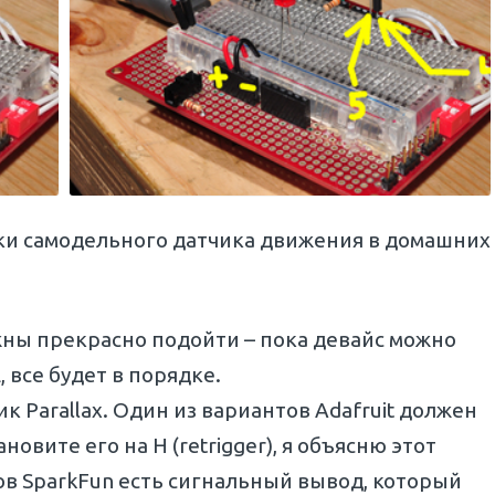
и самодельного датчика движения в домашних
жны прекрасно подойти – пока девайс можно
 все будет в порядке.
к Parallax. Один из вариантов Adafruit должен
новите его на H (retrigger), я объясню этот
ов SparkFun есть сигнальный вывод, который