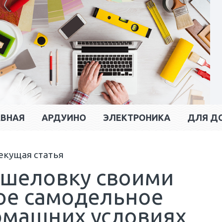
АВНАЯ
АРДУИНО
ЭЛЕКТРОНИКА
ДЛЯ Д
екущая статья
ышеловку своими
тое самодельное
домашних условиях