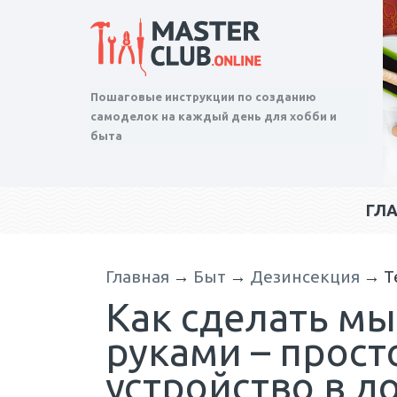
Пошаговые инструкции по созданию
самоделок на каждый день для хобби и
быта
ГЛ
Главная
→
Быт
→
Дезинсекция
→
Т
Как сделать м
руками – прос
устройство в 