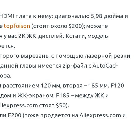
DMI плата к нему: диагональю 5,98 дюйма и
те
topfoison
(стоит около $200); можете
у вас 2К ЖК-дисплей. Кстати, модуль
ется.
которого вырезаны с помощью лазерной резки
данной главы имеется zip-файл с AutoCad-
ора.
расстоянием 120 мм, вторая – 185 мм. F120
дом и ЖК-экраном, F185 – между ЖК и
express.com стоят $50).
 F200 (тоже продается на Aliexpress.com и