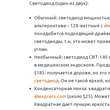
Светодиод (один из двух):
Обычный: светодиод мощностью 1
альтернатива – 128-ваттный с
al
понадобится подходящий драйве
светодиоды, т.к. это может прив
углам.
Необычный: светодиод CBT-140 п
в медицинском эндоскопе. Продае
$185: получается дороже, но это 
светодиод
. Он не такой яркий, 
Конденсаторная линза: квадратна
aliexpress.com
(около $25). Може
Квадратная дает лучшую яркость