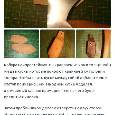
Кобура наипростейшая. Выкраиваем из кожи толщиной 3
мм два куска, которые покроют крайние 5 см головки
топора. Чтобы сшить куски между собой добавьте еще
отступ примерно 6 мм. На одном куске я сделал
отгибаемый клапан примерно 4 см, на него будет
крепиться кнопка.
Затем пробойником делаем отверстия с двух сторон
обоих кусков кожи для нити. Кобуру я сшил сапожным