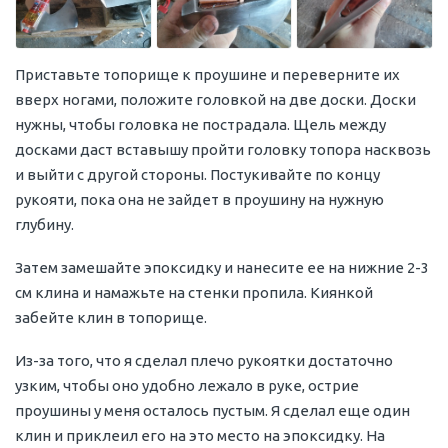
Приставьте топорище к проушине и переверните их
вверх ногами, положите головкой на две доски. Доски
нужны, чтобы головка не пострадала. Щель между
досками даст вставышу пройти головку топора насквозь
и выйти с другой стороны. Постукивайте по концу
рукояти, пока она не зайдет в проушину на нужную
глубину.
Затем замешайте эпоксидку и нанесите ее на нижние 2-3
см клина и намажьте на стенки пропила. Киянкой
забейте клин в топорище.
Из-за того, что я сделал плечо рукоятки достаточно
узким, чтобы оно удобно лежало в руке, острие
проушины у меня осталось пустым. Я сделал еще один
клин и приклеил его на это место на эпоксидку. На