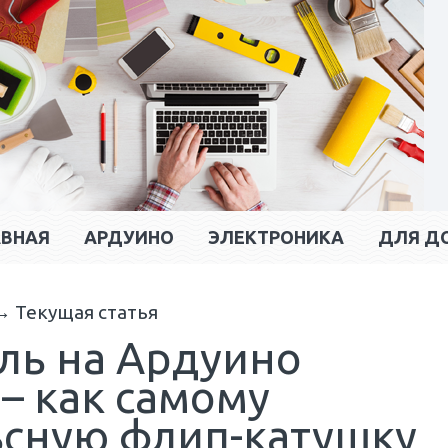
АВНАЯ
АРДУИНО
ЭЛЕКТРОНИКА
ДЛЯ Д
→
Текущая статья
ль на Ардуино
– как самому
ьсную флип-катушку