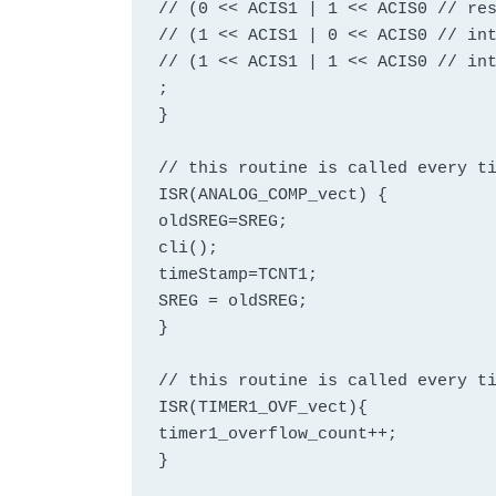
// (0 << ACIS1 | 1 << ACIS0 // res
// (1 << ACIS1 | 0 << ACIS0 // int
// (1 << ACIS1 | 1 << ACIS0 // int
;

}

// this routine is called every ti
ISR(ANALOG_COMP_vect) {

oldSREG=SREG;

cli();

timeStamp=TCNT1;

SREG = oldSREG;

}

// this routine is called every ti
ISR(TIMER1_OVF_vect){

timer1_overflow_count++;

}
