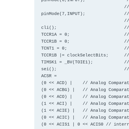
pinMode(6,INPUT);  	         // + of the comparator - by setting them as INPUT, they are

				// set to high impedance 

pinMode(7,INPUT);  		// - of the comparator - by setting them as INPUT, they are

				// set to high impedance

cli();				// stop interrupts

TCCR1A = 0;                     //
TCCR1B = 0;                   	// same for TCCR1B 

TCNT1 = 0;                    	// initialize counter value to 0;

TCCR1B |= clockSelectBits;    	// sets prescaler and starts the clock

TIMSK1 = _BV(TOIE1);          	// sets the timer overflow interrupt enable bit 

sei();				//allow interrupts

ACSR =

(0 << ACD) |    // Analog Comparat
(0 << ACBG) |   // Analog Comparat
(0 << ACO) |    // Analog Comparat
(1 << ACI) |    // Analog Comparat
(1 << ACIE) |   // Analog Comparat
(0 << ACIC) |   // Analog Comparat
(0 << ACIS1 | 0 << ACIS0 // interr