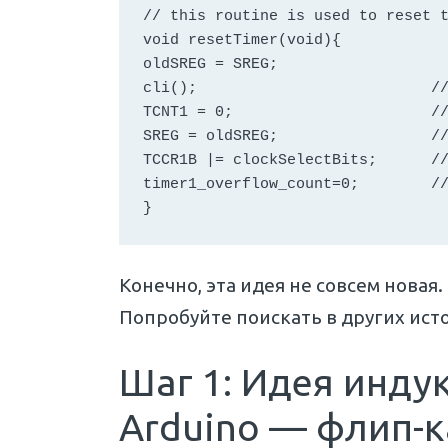
// this routine is used to reset t
void resetTimer(void){

oldSREG = SREG;

cli();                          //
TCNT1 = 0;                      //
SREG = oldSREG;                 //
TCCR1B |= clockSelectBits;      //
timer1_overflow_count=0; 	// resets overflow counter	

Конечно, эта идея не совсем новая.
Попробуйте поискать в других ист
Шаг 1: Идея инду
Arduino — флип-