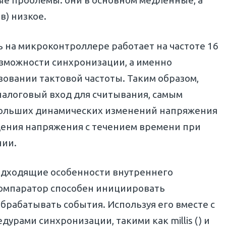
ые проблемы: они в основном медленные, а
в) низкое.
ь на микроконтроллере работает на частоте 16
озможности синхронизации, а именно
зовании тактовой частоты. Таким образом,
аналоговый вход для считывания, самым
больших динамических изменений напряжения
дения напряжения с течением времени при
нии.
одходящие особенности внутреннего
компаратор способен инициировать
брабатывать события. Используя его вместе с
рами синхронизации, такими как millis () и