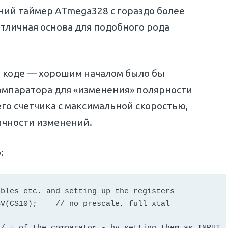
енний таймер ATmega328 с гораздо более
тличная основа для подобного рода
м коде — хорошим началом было бы
мпаратора для «изменения» полярности
го счетчика с максимальной скоростью,
ичности изменений.
:
bles etc. and setting up the registers 

V(CS10);    // no prescale, full xtal
