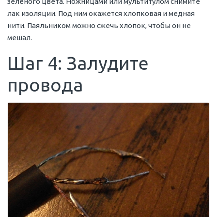
зеленого цвета. Ножницами или мультитулом снимите
лак изоляции. Под ним окажется хлопковая и медная
нити. Паяльником можно сжечь хлопок, чтобы он не
мешал.
Шаг 4: Залудите
провода