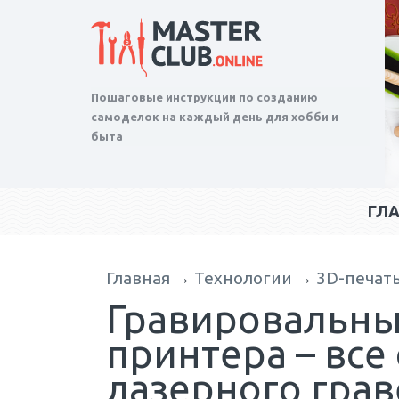
Пошаговые инструкции по созданию
самоделок на каждый день для хобби и
быта
ГЛ
Главная
→
Технологии
→
3D-печат
Гравировальный
принтера – все
лазерного гра