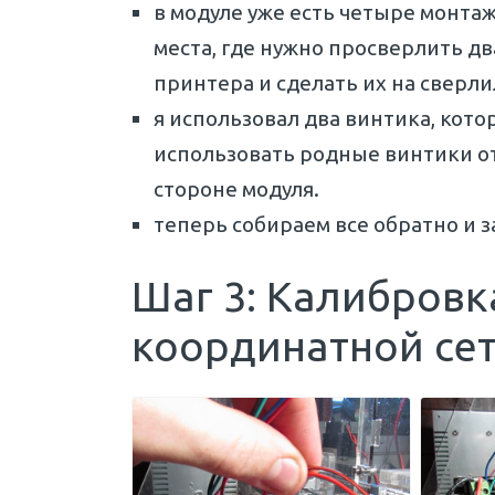
в модуле уже есть четыре монта
места, где нужно просверлить д
принтера и сделать их на сверли
я использовал два винтика, кото
использовать родные винтики от
стороне модуля.
теперь собираем все обратно и 
Шаг 3: Калибровк
координатной се