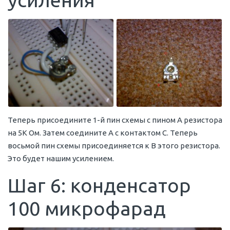
усиления
Теперь присоедините 1-й пин схемы с пином A резистора
на 5К Ом. Затем соедините А с контактом С. Теперь
восьмой пин схемы присоединяется к B этого резистора.
Это будет нашим усилением.
Шаг 6: конденсатор
100 микрофарад