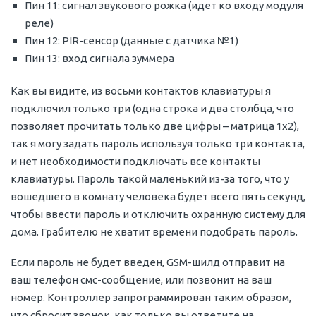
Пин 11: сигнал звукового рожка (идет ко входу модуля
реле)
Пин 12: PIR-сенсор (данные с датчика №1)
Пин 13: вход сигнала зуммера
Как вы видите, из восьми контактов клавиатуры я
подключил только три (одна строка и два столбца, что
позволяет прочитать только две цифры – матрица 1х2),
так я могу задать пароль используя только три контакта,
и нет необходимости подключать все контакты
клавиатуры. Пароль такой маленький из-за того, что у
вошедшего в комнату человека будет всего пять секунд,
чтобы ввести пароль и отключить охранную систему для
дома. Грабителю не хватит времени подобрать пароль.
Если пароль не будет введен, GSM-шилд отправит на
ваш телефон смс-сообщение, или позвонит на ваш
номер. Контроллер запрограммирован таким образом,
что сбросит звонок, как только вы ответите на