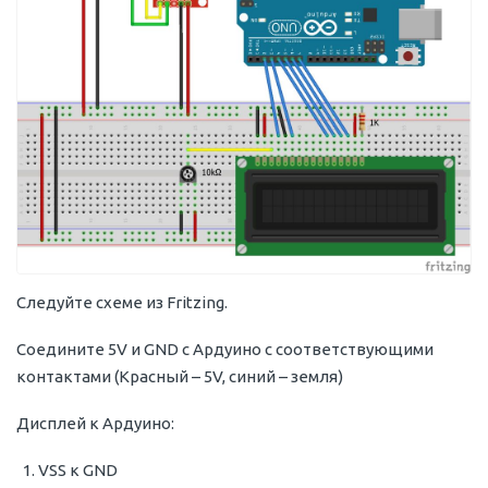
Следуйте схеме из Fritzing.
Соедините 5V и GND с Ардуино с соответствующими
контактами (Красный – 5V, синий – земля)
Дисплей к Ардуино:
VSS к GND