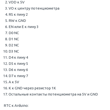
VDD к 5V
VO к центру потенциометра
RS к пину 2
RW к GND
EN или E к пину 3
D0 NC
D1 NC
D2 NC
D3 NC
D4 к пину 4
D5 к пину 5
D6 к пину 6
D7 к пину 7
A к 5V
K к GND через резистор 1K
Остальные контакты потенциометра на 5V и GND
RTC к Arduino: