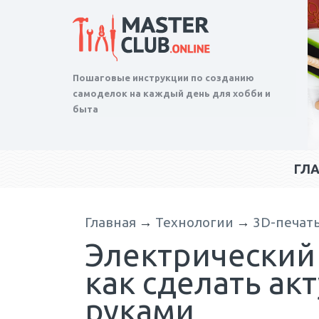
Пошаговые инструкции по созданию
самоделок на каждый день для хобби и
быта
ГЛ
Главная
→
Технологии
→
3D-печат
Электрический
как сделать ак
руками