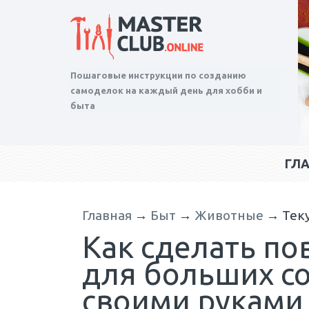
Пошаговые инструкции по созданию
самоделок на каждый день для хобби и
быта
ГЛ
Главная
→
Быт
→
Животные
→
Тек
Как сделать по
для больших с
своими руками