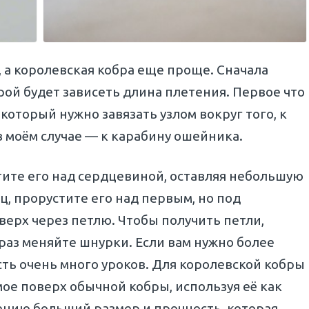
, а королевская кобра еще проще. Сначала
рой будет зависеть длина плетения. Первое что
оторый нужно завязать узлом вокруг того, к
в моём случае — к карабину ошейника.
тите его над сердцевиной, оставляя небольшую
ц, прорустите его над первым, но под
верх через петлю. Чтобы получить петли,
раз меняйте шнурки. Если вам нужно более
сть очень много уроков. Для королевской кобры
мое поверх обычной кобры, используя её как
ению больший размер и прочность, которая