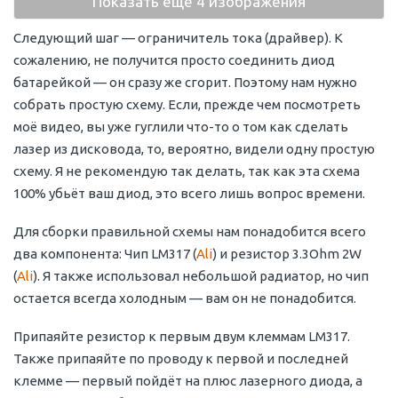
Показать еще 4 изображения
Следующий шаг — ограничитель тока (драйвер). К
сожалению, не получится просто соединить диод
батарейкой — он сразу же сгорит. Поэтому нам нужно
собрать простую схему. Если, прежде чем посмотреть
моё видео, вы уже гуглили что-то о том как сделать
лазер из дисковода, то, вероятно, видели одну простую
схему. Я не рекомендую так делать, так как эта схема
100% убьёт ваш диод, это всего лишь вопрос времени.
Для сборки правильной схемы нам понадобится всего
два компонента: Чип LM317 (
Ali
) и резистор 3.3Ohm 2W
(
Ali
). Я также использовал небольшой радиатор, но чип
остается всегда холодным — вам он не понадобится.
Припаяйте резистор к первым двум клеммам LM317.
Также припаяйте по проводу к первой и последней
клемме — первый пойдёт на плюс лазерного диода, а