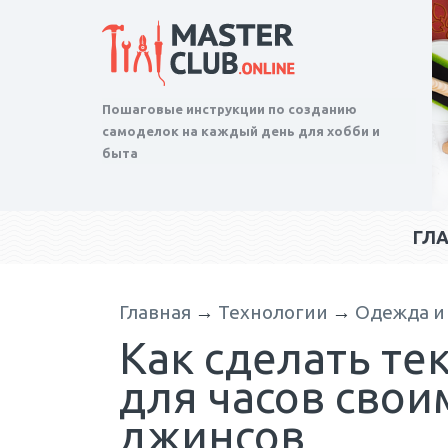
Пошаговые инструкции по созданию
самоделок на каждый день для хобби и
быта
ГЛ
Главная
→
Технологии
→
Одежда и
Как сделать т
для часов свои
джинсов