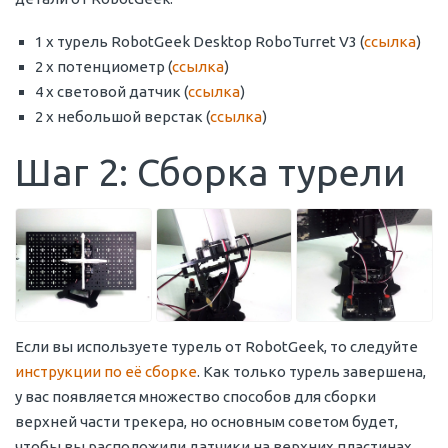
1 x турель RobotGeek Desktop RoboTurret V3 (
ссылка
)
2 x потенциометр (
ссылка
)
4 x световой датчик (
ссылка
)
2 x небольшой верстак (
ссылка
)
Шаг 2: Сборка турели
Если вы используете турель от RobotGeek, то следуйте
инструкции по её сборке
. Как только турель завершена,
у вас появляется множество способов для сборки
верхней части трекера, но основным советом будет,
чтобы вы расположили датчики на верхних пластинах