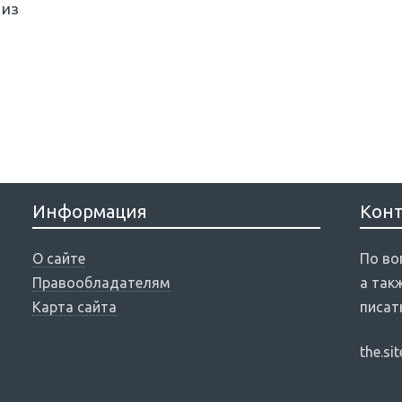
 из
Информация
Кон
О сайте
По во
Правообладателям
а так
Карта сайта
писат
the.si