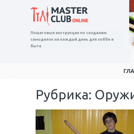
Пошаговые инструкции по созданию
самоделок на каждый день для хобби и
быта
ГЛ
Рубрика: Оружи